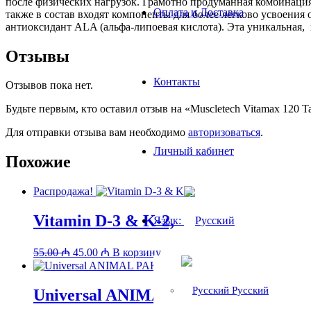
после физических нагрузок. Грамотно продуманная комбинаци
Оплата и Доставка
также в состав входят компоненты для более легково усвоен
антиоксидант ALA (альфа-липоевая кислота). Эта уникальная,
Отзывы
Контакты
Отзывов пока нет.
Будьте первым, кто оставил отзыв на «Muscletech Vitamax 120 Ta
Для отправки отзыва вам необходимо
авторизоваться
.
Личный кабинет
Похожие
Распродажа!
Vitamin D-3 & K-2,
Язык:
Первоначальная
Текущая
55.00
₼
45.00
₼
В корзину
цена
цена:
составляла
45.00 ₼.
55.00 ₼.
Русский
Universal ANIMAL PAK 44 Pak