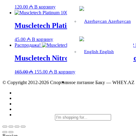
120.00
₼
В корзину
Azerbaycan
Muscletech Platinum 100% Fish Oil
45.00
₼
В корзину
Распродажа!
English
Muscletech Nitro-Tech 100% Whey Gol
Первоначальная
Текущая
165.00
₼
155.00
₼
В корзину
цена
цена:
составляла
© Copyright 2012-2026 Спортивное питание Баку — WHEY.AZ
155.00 ₼.
165.00 ₼.
Russian