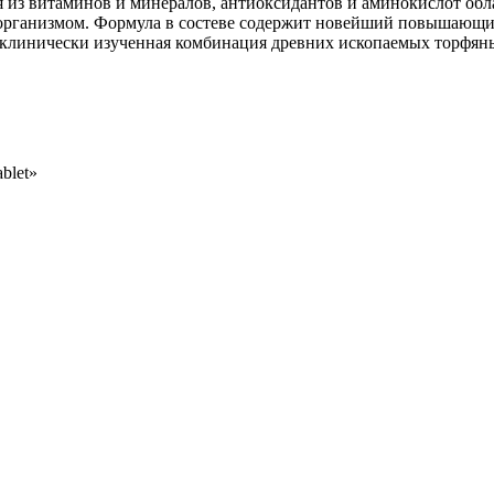
я из витаминов и минералов, антиоксидантов и аминокислот о
ия организмом. Формула в состеве содержит новейший повышающ
 клинически изученная комбинация древних ископаемых торфяны
blet»