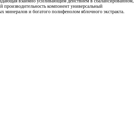
бладающая взаимно усиливающим действием в сбалансированном,
ий производительность компонент универсальный
х минералов и богатого полифенолом яблочного экстракта.