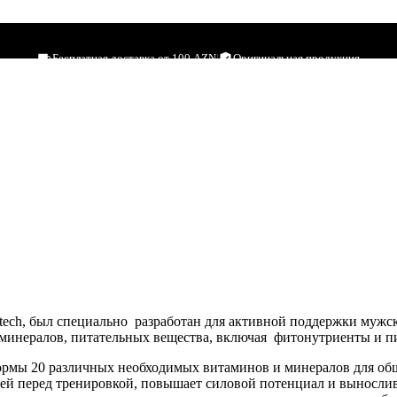
et
Бесплатная доставка от 100 AZN
|
Оригинальная продукция
tech, был специально разработан для активной поддержки мужск
, минералов, питательных вещества, включая фитонутриенты и
ормы 20 различных необходимых витаминов и минералов для об
ей перед тренировкой, повышает силовой потенциал и вынослив