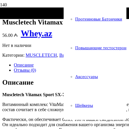
Главная
/
Бренды
/
MUSCLETECH
/ Muscletech Vitamax 120 Tabl
Протеиновые Батончики
Muscletech Vitamax 120 Tablet
Whey.az
56.00
₼
Нет в наличии
Повышающие тестостерон
Категории:
MUSCLETECH
,
Витамины и минералы
Описание
Отзывы (0)
Аксессуары
Описание
Muscletech Vitamax Sport SX-7 Black Onyx
Витаминный комплекс VitaMax Sport SX7 Black Onyx от Muscle
Шейкеры
состав сочитает в себе сложную комбинацию из 38 витаминов
Фактически, он обеспечивает более 100% вашей ежедневной н
Он идеально подходит для снабжения вашего организма энерги