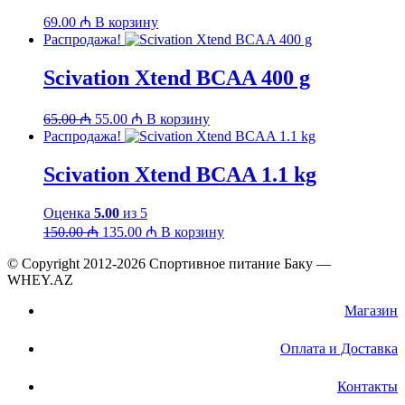
69.00
₼
В корзину
Распродажа!
Scivation Xtend BCAA 400 g
Первоначальная
Текущая
65.00
₼
55.00
₼
В корзину
цена
цена:
Распродажа!
составляла
55.00 ₼.
65.00 ₼.
Scivation Xtend BCAA 1.1 kg
Оценка
5.00
из 5
Первоначальная
Текущая
150.00
₼
135.00
₼
В корзину
цена
цена:
составляла
© Copyright 2012-2026 Спортивное питание Баку —
135.00 ₼.
WHEY.AZ
150.00 ₼.
Магазин
Оплата и Доставка
Контакты