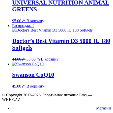
UNIVERSAL NUTRITION ANIMAL
GREENS
95.00
₼
В корзину
Распродажа!
Doctor’s Best Vitamin D3 5000 IU 180
Softgels
Первоначальная
Текущая
44.00
₼
38.00
₼
В корзину
цена
цена:
составляла
38.00 ₼.
44.00 ₼.
Swanson CoQ10
45.00
₼
В корзину
© Copyright 2012-2026 Спортивное питание Баку —
WHEY.AZ
Магазин