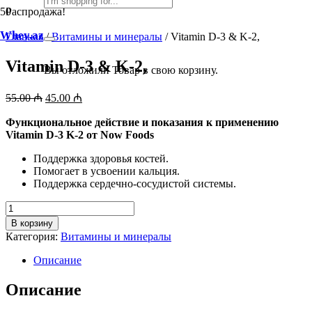
Распродажа!
Whey.az
Главная
/
Витамины и минералы
/ Vitamin D-3 & K-2,
Vitamin D-3 & K-2,
Вы отложили
Товар
в свою корзину.
Первоначальная
Текущая
55.00
₼
45.00
₼
цена
цена:
составляла
Функциональное действие и показания к применению
45.00 ₼.
Vitamin D-3 K-2 от Now Foods
55.00 ₼.
Поддержка здоровья костей.
Помогает в усвоении кальция.
Поддержка сердечно-сосудистой системы.
Количество
товара
В корзину
Vitamin
Категория:
Витамины и минералы
D-
3
Описание
&
K-
Описание
2,