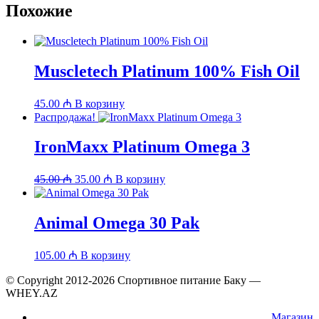
Похожие
Muscletech Platinum 100% Fish Oil
45.00
₼
В корзину
Распродажа!
IronMaxx Platinum Omega 3
Первоначальная
Текущая
45.00
₼
35.00
₼
В корзину
цена
цена:
составляла
35.00 ₼.
45.00 ₼.
Animal Omega 30 Pak
105.00
₼
В корзину
© Copyright 2012-2026 Спортивное питание Баку —
WHEY.AZ
Магазин