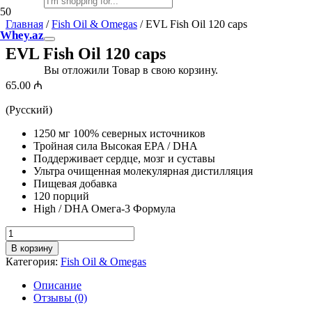
Главная
/
Fish Oil & Omegas
/ EVL Fish Oil 120 caps
Whey.az
EVL Fish Oil 120 caps
Вы отложили
Товар
в свою корзину.
65.00
₼
(Русский)
1250 мг 100% северных источников
Тройная сила Высокая EPA / DHA
Поддерживает сердце, мозг и суставы
Ультра очищенная молекулярная дистилляция
Пищевая добавка
120 порций
High / DHA Омега-3 Формула
Количество
товара
В корзину
EVL
Категория:
Fish Oil & Omegas
Fish
Oil
Описание
120
Отзывы (0)
caps