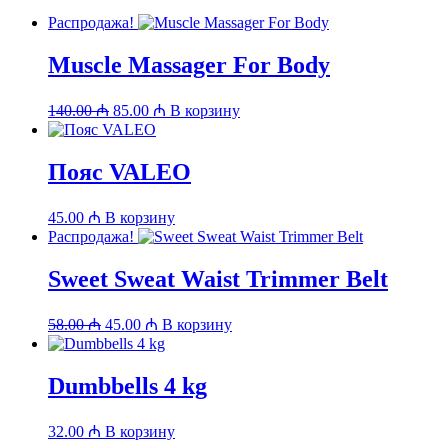
Распродажа!
Muscle Massager For Body
Первоначальная
Текущая
140.00
₼
85.00
₼
В корзину
цена
цена:
составляла
85.00 ₼.
140.00 ₼.
Пояс VALEO
45.00
₼
В корзину
Распродажа!
Sweet Sweat Waist Trimmer Belt
Первоначальная
Текущая
58.00
₼
45.00
₼
В корзину
цена
цена:
составляла
45.00 ₼.
58.00 ₼.
Dumbbells 4 kg
32.00
₼
В корзину