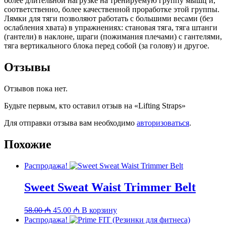
более длительной нагрузке на тренируемую группу мышц и,
соответственно, более качественной проработке этой группы.
Лямки для тяги позволяют работать с большими весами (без
ослабления хвата) в упражнениях: становая тяга, тяга штанги
(гантели) в наклоне, шраги (пожимания плечами) с гантелями,
тяга вертикального блока перед собой (за голову) и другое.
Отзывы
Отзывов пока нет.
Будьте первым, кто оставил отзыв на «Lifting Straps»
Для отправки отзыва вам необходимо
авторизоваться
.
Похожие
Распродажа!
Sweet Sweat Waist Trimmer Belt
Первоначальная
Текущая
58.00
₼
45.00
₼
В корзину
цена
цена:
Распродажа!