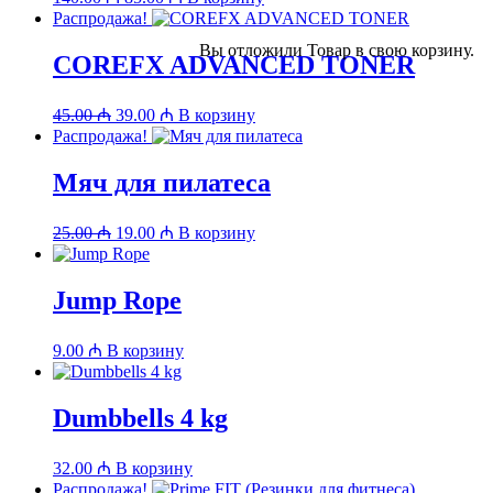
цена
цена:
Распродажа!
составляла
85.00 ₼.
Вы отложили
Товар
в свою корзину.
140.00 ₼.
COREFX ADVANCED TONER
Первоначальная
Текущая
45.00
₼
39.00
₼
В корзину
цена
цена:
Распродажа!
составляла
39.00 ₼.
45.00 ₼.
Мяч для пилатеса
Первоначальная
Текущая
25.00
₼
19.00
₼
В корзину
цена
цена:
составляла
19.00 ₼.
25.00 ₼.
Jump Rope
9.00
₼
В корзину
Dumbbells 4 kg
32.00
₼
В корзину
Распродажа!