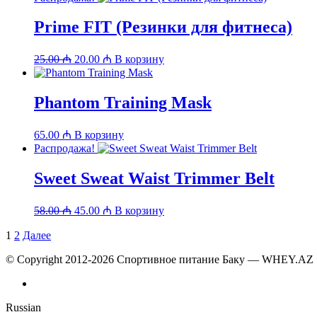
Prime FIT (Резинки для фитнеса)
Первоначальная
Текущая
25.00
₼
20.00
₼
В корзину
цена
цена:
составляла
20.00 ₼.
25.00 ₼.
Phantom Training Mask
65.00
₼
В корзину
Распродажа!
Sweet Sweat Waist Trimmer Belt
Первоначальная
Текущая
58.00
₼
45.00
₼
В корзину
цена
цена:
составляла
Пагинация
1
2
Далее
45.00 ₼.
58.00 ₼.
записей
© Copyright 2012-2026 Спортивное питание Баку — WHEY.AZ
Russian