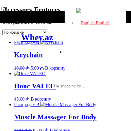
Accessory Features
Сортировка:
Отображение 1–10 из 12
English
самые
недавние
Whey.az
Распродажа!
Keychain
Первоначальная
Текущая
10.00
₼
5.00
₼
В корзину
цена
цена:
составляла
5.00 ₼.
10.00 ₼.
Пояс VALEO
45.00
₼
В корзину
Распродажа!
Muscle Massager For Body
Первоначальная
Текущая
140.00
₼
85.00
₼
В корзину