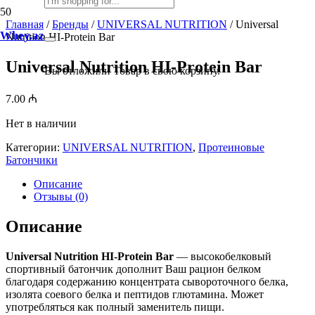
Главная
/
Бренды
/
UNIVERSAL NUTRITION
/ Universal
Whey.az
Nutrition HI-Protein Bar
Universal Nutrition HI-Protein Bar
Вы отложили
Товар
в свою корзину.
7.00
₼
Нет в наличии
Категории:
UNIVERSAL NUTRITION
,
Протеиновые
Батончики
Описание
Отзывы (0)
Описание
Universal Nutrition HI-Protein Bar
— высокобелковый
спортивный батончик дополнит Ваш рацион белком
благодаря содержанию концентрата сывороточного белка,
изолята соевого белка и пептидов глютамина. Может
употребляться как полный заменитель пищи.