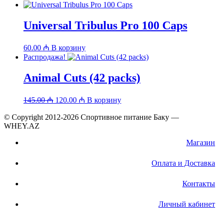
Universal Tribulus Pro 100 Caps
60.00
₼
В корзину
Распродажа!
Animal Cuts (42 packs)
Первоначальная
Текущая
145.00
₼
120.00
₼
В корзину
цена
цена:
составляла
© Copyright 2012-2026 Спортивное питание Баку —
120.00 ₼.
WHEY.AZ
145.00 ₼.
Магазин
Оплата и Доставка
Контакты
Личный кабинет