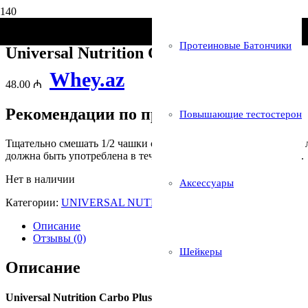
Главная
/
Бренды
/
UNIVERSAL NUTRITION
/ Universal Nutriti
Протеиновые Батончики
Universal Nutrition Carbo Plus
Whey.az
48.00
₼
Рекомендации по применению
Повышающие тестостерон
Тщательно смешать 1/2 чашки с 240 мл воды, сока, молока или 
должна быть употреблена в течение 2 часов после тренировки.
Нет в наличии
Аксессуары
Категории:
UNIVERSAL NUTRITION
,
Гейнеры
Описание
Отзывы (0)
Шейкеры
Описание
Universal Nutrition Carbo Plus