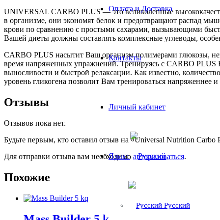
Оплата и Доставка
UNIVERSAL CARBO PLUS — это великолепные высококачествен
в организме, они экономят белок и предотвращают распад мы
крови по сравнению с простыми сахарами, вызывающими быстро
Вашей диеты должны составлять комплексные углеводы, особе
CARBO PLUS насытит Ваш организм полимерами глюкозы, непо
Контакты
время напряженных упражнений. Тренируясь с CARBO PLUS Вы 
выносливости и быстрой релаксации. Как известно, количеств
уровень гликогена позволит Вам тренироваться напряженнее 
Отзывы
Личный кабинет
Отзывов пока нет.
Будьте первым, кто оставил отзыв на «Universal Nutrition Carbo 
Язык:
Для отправки отзыва вам необходимо
авторизоваться
.
Похожие
Русский
Mass Builder 5 kq