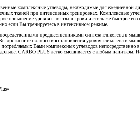
ные комплексные углеводы, необходимые для ежедневной диет
шечных тканей при интенсивных тренировках. Комплексные угл
е повышение уровня глюкозы в крови и столь же быстрое его п
нно если Вы тренируетесь в интенсивном режиме.
средственными предшественниками синтеза гликогена в мышца
достигнете полного восстановления уровня гликогена в мышца
о потребляемых Вами комплексных углеводов непосредственно в
и дольше. CARBO PLUS легко смешивается с любым напитком. Не
Plus»