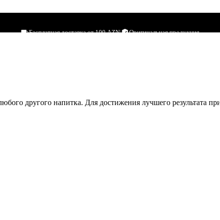
on Carbo Plus
Бесплатная доставка от 100 AZN
|
Оригинальная продукция
любого другого напитка. Для достижения лучшего результата при