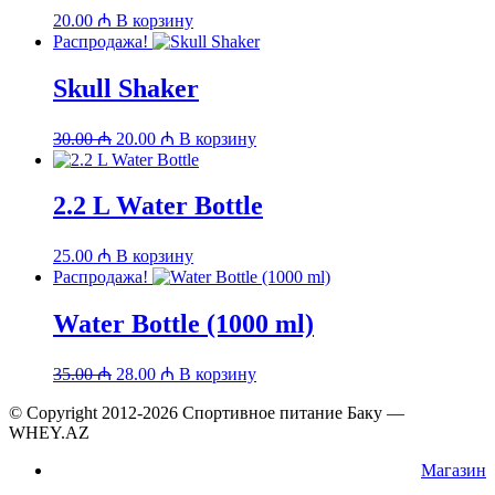
20.00
₼
В корзину
Распродажа!
Skull Shaker
Первоначальная
Текущая
30.00
₼
20.00
₼
В корзину
цена
цена:
составляла
20.00 ₼.
30.00 ₼.
2.2 L Water Bottle
25.00
₼
В корзину
Распродажа!
Water Bottle (1000 ml)
Первоначальная
Текущая
35.00
₼
28.00
₼
В корзину
цена
цена:
составляла
© Copyright 2012-2026 Спортивное питание Баку —
28.00 ₼.
WHEY.AZ
35.00 ₼.
Магазин