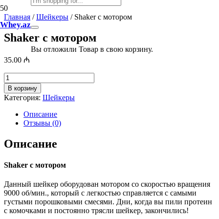
Главная
/
Шейкеры
/ Shaker с мотором
Whey.az
Shaker с мотором
Вы отложили
Товар
в свою корзину.
35.00
₼
Количество
товара
В корзину
Shaker
Категория:
Шейкеры
с
мотором
Описание
Отзывы (0)
Описание
Shaker с мотором
Данный шейкер оборудован мотором со скоростью вращения
9000 об/мин., который с легкостью справляется с самыми
густыми порошковыми смесями. Дни, когда вы пили протеин
с комочками и постоянно трясли шейкер, закончились!