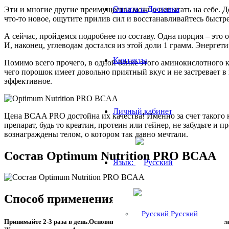
Оплата и Доставка
Эти и многие другие преимущества можно испытать на себе. До
что-то новое, ощутите прилив сил и восстанавливайтесь быстре
А сейчас, пройдемся подробнее по составу. Одна порция – эт
И, наконец, углеводам достался из этой доли 1 грамм. Энергети
Контакты
Помимо всего прочего, в одной банке этого аминокислотного к
чего порошок имеет довольно приятный вкус и не застревает в 
эффективное.
Личный кабинет
Цена BCAA PRO достойна их качества! Именно за счет такого 
препарат, будь то креатин, протеин или гейнер, не забудьте и
вознаграждены телом, о котором так давно мечтали.
Состав Optimum Nutrition PRO BCAA
Язык:
Способ применения:
Русский
Принимайте 2-3 раза в день.Основные точки приёма БЦАА: утром, до трен