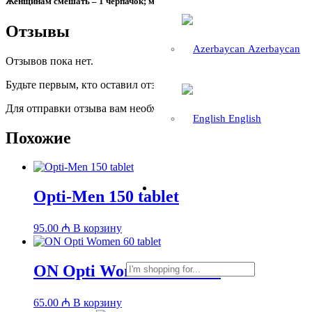
Женщинам смешать – 1 черпачок; мужчинам – 1-2 черпачка с водой.
Отзывы
Azerbaycan
Отзывов пока нет.
Будьте первым, кто оставил отзыв на «ON PRO BCAA 390 g»
Для отправки отзыва вам необходимо
авторизоваться
.
English
Похожие
Opti-Men 150 tablet
95.00
₼
В корзину
ON Opti Women 60 tablet
65.00
₼
В корзину