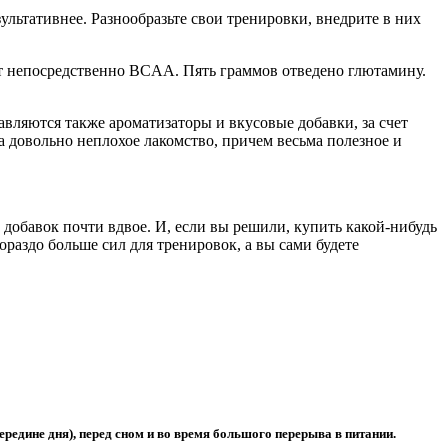
льтативнее. Разнообразьте свои тренировки, внедрите в них
жит непосредственно BCAA. Пять граммов отведено глютамину.
вляются также ароматизаторы и вкусовые добавки, за счет
 а довольно неплохое лакомство, причем весьма полезное и
добавок почти вдвое. И, если вы решили, купить какой-нибудь
ораздо больше сил для тренировок, а вы сами будете
редине дня), перед сном и во время большого перерыва в питании.