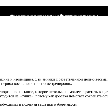
0 g
Бесплатная доставка от 100 AZN
|
Оригинальная продукция
ейцина и изолейцина. Эти аминки с разветвленной цепью весьм
 период восстановления после тренировок.
портивное питание, которое не только помогает нарастить в кр
 находится на «сушке», потому как добавка помогает сохранять 
обходимая и полезная вещь при наборе массы.