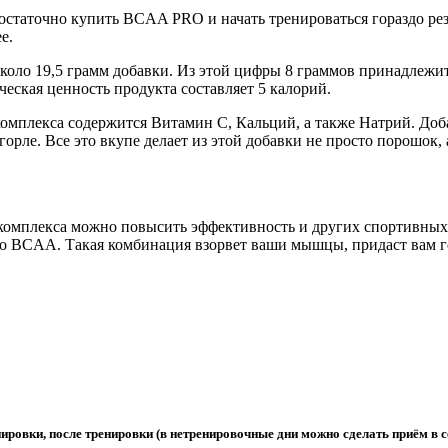
статочно купить BCAA PRO и начать тренироваться гораздо резу
е.
о около 19,5 грамм добавки. Из этой цифры 8 граммов принадле
ческая ценность продукта составляет 5 калорий.
омплекса содержится Витамин С, Кальций, а также Натрий. Доба
горле. Все это вкупе делает из этой добавки не просто порошок,
комплекса можно повысить эффективность и других спортивных 
 про BCAA. Такая комбинация взорвет ваши мышцы, придаст вам г
ировки, после тренировки (в нетренировочные дни можно сделать приём в се