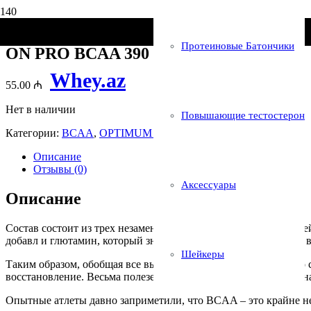
Главная
/
Бренды
/
OPTIMUM NUTRITION
/ ON PRO BCAA 39
Протеиновые Батончики
ON PRO BCAA 390 g
Whey.az
55.00
₼
Нет в наличии
Повышающие тестостерон
Категории:
BCAA
,
OPTIMUM NUTRITION
Описание
Отзывы (0)
Аксессуары
Описание
Состав состоит из трех незаменимых аминокислот – валина, л
добавл и глютамин, который значительно помогает организму в
Шейкеры
Таким образом, обобщая все вышесказанное, PRO BCAA – это с
восстановление. Весьма полезен этот комплекс будет тем, кто
Опытные атлеты давно заприметили, что BCAA – это крайне не