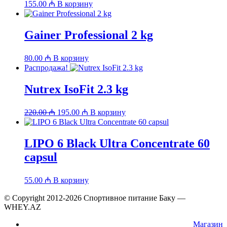
155.00
₼
В корзину
Gainer Professional 2 kg
80.00
₼
В корзину
Распродажа!
Nutrex IsoFit 2.3 kg
Первоначальная
Текущая
220.00
₼
195.00
₼
В корзину
цена
цена:
составляла
195.00 ₼.
220.00 ₼.
LIPO 6 Black Ultra Concentrate 60
capsul
55.00
₼
В корзину
© Copyright 2012-2026 Спортивное питание Баку —
WHEY.AZ
Магазин