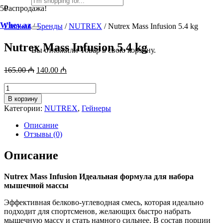
Распродажа!
Whey.az
Главная
/
Бренды
/
NUTREX
/ Nutrex Mass Infusion 5.4 kg
Nutrex Mass Infusion 5.4 kg
Вы отложили
Товар
в свою корзину.
Первоначальная
Текущая
165.00
₼
140.00
₼
цена
цена:
составляла
Количество
140.00 ₼.
товара
165.00 ₼.
В корзину
Nutrex
Категории:
NUTREX
,
Гейнеры
Mass
Infusion
Описание
5.4
Отзывы (0)
kg
Описание
Nutrex Mass Infusion Идеальная формула для набора
мышечной массы
Эффективная белково-углеводная смесь, которая идеально
подходит для спортсменов, желающих быстро набрать
мышечную массу и стать намного сильнее. В состав порции