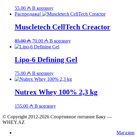
55.00
₼
В корзину
Распродажа!
Muscletech CellTech Creactor
Первоначальная
Текущая
85.00
₼
70.00
₼
В корзину
цена
цена:
составляла
70.00 ₼.
85.00 ₼.
Lipo-6 Defining Gel
75.00
₼
В корзину
Nutrex Whey 100% 2,3 kg
155.00
₼
В корзину
© Copyright 2012-2026 Спортивное питание Баку —
WHEY.AZ
Магазин