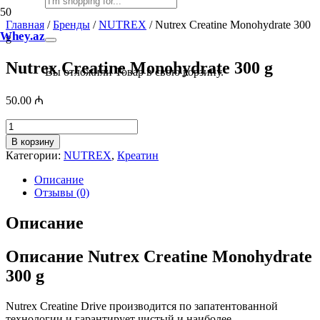
Главная
/
Бренды
/
NUTREX
/ Nutrex Creatine Monohydrate 300
Whey.az
g
Nutrex Creatine Monohydrate 300 g
Вы отложили
Товар
в свою корзину.
50.00
₼
Количество
товара
В корзину
Nutrex
Категории:
NUTREX
,
Креатин
Creatine
Monohydrate
Описание
300
Отзывы (0)
g
Описание
Описание Nutrex Creatine Monohydrate
300 g
Nutrex Creatine Drive производится по запатентованной
технологии и гарантирует чистый и наиболее