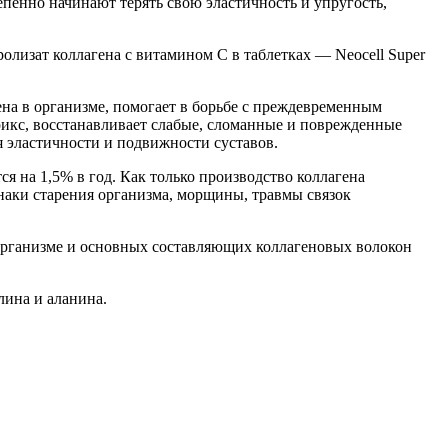
тепенно начинают терять свою эластичность и упругость,
олизат коллагена с витамином C в таблетках — Neocell Super
на в организме, помогает в борьбе с преждевременным
рикс, восстанавливает слабые, сломанные и поврежденные
я эластичности и подвижности суставов.
ся на 1,5% в год. Как только производство коллагена
знаки старения организма, морщины, травмы связок
в организме и основных составляющих коллагеновых волокон
лина и аланина.