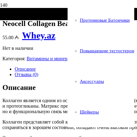
Главная
/
Витамины и минералы
/ Neocell Collagen Beauty Build
Протеиновые Батончики
Neocell Collagen Beauty Builder 150 Tabs
Whey.az
55.00
₼
Нет в наличии
Повышающие тестостерон
Категория:
Витамины и минералы
Описание
Отзывы (0)
Аксессуары
Описание
Коллаген является одним из основных компонентов матрикса (м
и протеогликаны. Матрикс предотвращает обвисание кожи, обес
но и функциональную связь между ними, а также водно-солево
Шейкеры
Коллаген представляет собой крупномолекулярные белковые с
сохраняться в хорошем состоянии, обладают очень высокой пр