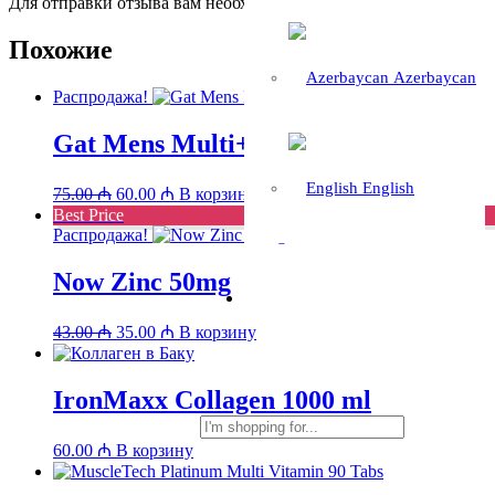
Для отправки отзыва вам необходимо
авторизоваться
.
Похожие
Azerbaycan
Распродажа!
Gat Mens Multi+Test 60 Caps
English
Первоначальная
Текущая
75.00
₼
60.00
₼
В корзину
цена
цена:
Best Price
составляла
60.00 ₼.
Распродажа!
75.00 ₼.
Now Zinc 50mg
Первоначальная
Текущая
43.00
₼
35.00
₼
В корзину
цена
цена:
составляла
35.00 ₼.
43.00 ₼.
IronMaxx Collagen 1000 ml
60.00
₼
В корзину