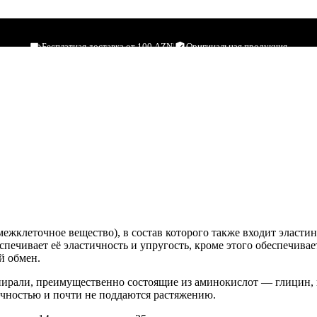
er 150 Tabs
Бесплатная доставка от 100 AZN
|
Оригинальная продукция
ежклеточное вещество), в состав которого также входит эласти
печивает её эластичность и упругость, кроме этого обеспечивает
й обмен.
пирали, преимущественно состоящие из аминокислот — глицин,
очностью и почти не поддаются растяжению.