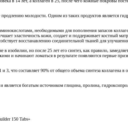
века в 14 лет, а коллаген в 25, после чего кожные покровы пос
е продлению молодости. Одним из таких продуктов является гидр
аминокислотами, необходимыми для пополнения запасов коллаге
чшает эластичность кожи, создает и поддерживает костный мат
особствует восстанавлению соединительной тканей для улучшени
в изобилии, но после 25 лет его синтез, как правило, замедляет
мкими и начинают ломаться в результате появляются первые при
 и 3, что составляет 90% от общего объема синтеза коллагена 
 и является богатым источником глицина, пролина, гидроксипро
uilder 150 Tabs»