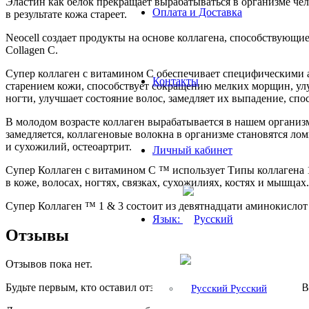
Эластин как белок прекращает вырабатываться в организме чело
Оплата и Доставка
в результате кожа стареет.
Neocell создает продукты на основе коллагена, способствующи
Collagen C.
Супер коллаген с витамином C обеспечивает специфическими 
Контакты
старением кожи, способствует сокращению мелких морщин, улу
ногти, улучшает состояние волос, замедляет их выпадение, сп
В молодом возрасте коллаген вырабатывается в нашем организме 
замедляется, коллагеновые волокна в организме становятся ло
и сухожилий, остеоартрит.
Личный кабинет
Супер Коллаген с витамином C ™ использует Типы коллагена 1
в коже, волосах, ногтях, связках, сухожилиях, костях и мышцах.
Супер Коллаген ™ 1 & 3 состоит из девятнадцати аминокислот
Язык:
Отзывы
Отзывов пока нет.
Будьте первым, кто оставил отзыв на «Neocell Collagen Beauty B
Русский