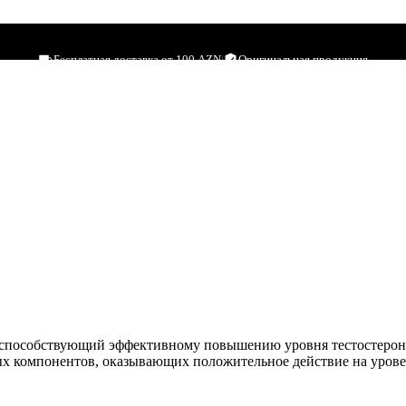
Бесплатная доставка от 100 AZN
|
Оригинальная продукция
 способствующий эффективному повышению уровня тестостерон
ых компонентов, оказывающих положительное действие на уровен