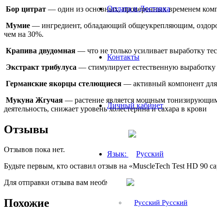
Оплата и Доставка
Бор цитрат
— один из основных, проверенных временем компо
Мумие
— ингредиент, обладающий общеукрепляющим, оздоров
чем на 30%.
Крапива двудомная
— что не только усиливает выработку тес
Контакты
Экстракт трибулуса
— стимулирует естественную выработку т
Германские якорцы стелющиеся
— активный компонент для 
Мукуна Жгучая
— растение является мощным тонизирующим с
Личный кабинет
деятельность, снижает уровень холестерина и сахара в крови
Отзывы
Отзывов пока нет.
Язык:
Будьте первым, кто оставил отзыв на «MuscleTech Test HD 90 ca
Для отправки отзыва вам необходимо
авторизоваться
.
Похожие
Русский