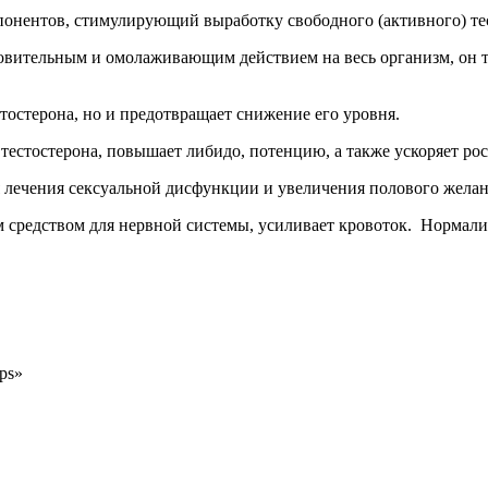
нентов, стимулирующий выработку свободного (активного) тес
ительным и омолаживающим действием на весь организм, он та
тостерона, но и предотвращает снижение его уровня.
естостерона, повышает либидо, потенцию, а также ускоряет ро
лечения сексуальной дисфункции и увеличения полового желани
редством для нервной системы, усиливает кровоток. Нормализ
ps»