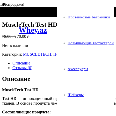
Распродажа!
Главная
/
Бренды
/
MUSCLETECH
/ MuscleTech Test HD 90 caps
Протеиновые Батончики
MuscleTech Test HD 90 caps
Whey.az
Первоначальная
Текущая
78.00
₼
70.00
₼
цена
цена:
Повышающие тестостерон
составляла
Нет в наличии
70.00 ₼.
78.00 ₼.
Категории:
MUSCLETECH
,
Повышающие тестостерон
Описание
Отзывы (0)
Аксессуары
Описание
MuscleTech Test HD
Шейкеры
Test HD
— инновационный продукт от компании
MuscleTech
,
тканей. В основе продукта лежит мощная матрица из 6 основн
Составляющие продукта: