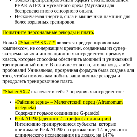
PEAK ATP® и мускатного ореха (Myristica) для
беспрецедентного сенсорного опыта.
Нескончаемая энергия, сила и мышечный пампинг для
более взрывных тренировок.
Пошатните персональные рекорды и плато.
Новый
#Shatter™ SX-7™
является предтренировочным
комплексом, не содержащим креатин, созданным из супер-
экстремальных и инновационных ингредиентов премиум
класса, которые способны обеспечить мощный и уникальный
тренировочный опыт. В отличие от всего, что вы когда-либо
пробовали! Уникальная, прозрачная формула была создана для
того, чтобы помочь вам побить ваши личные рекорды и
преодолеть тренировочное плато.
#Shatter SX-7
включает в себя 7 передовых ингредиентов:
«Райские зерна» – Мелегетский перец (Aframomum
melegueta)
Содержит горькое соединение G-paradol.
Peak ATP® (аденозин-5′-трифосфат динатрия)
Интенсивно тренирующиеся субъекты, которые
принимали Peak ATP® на протяжении 12-недельного
клинического исследования на людях, на 147%