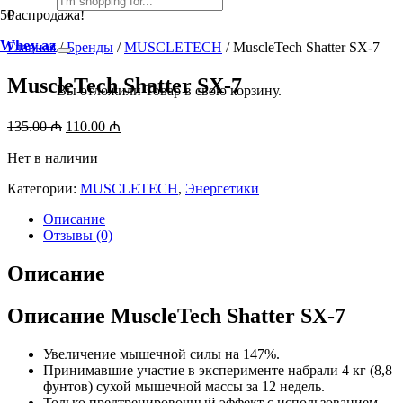
Распродажа!
Whey.az
Главная
/
Бренды
/
MUSCLETECH
/ MuscleTech Shatter SX-7
MuscleTech Shatter SX-7
Вы отложили
Товар
в свою корзину.
Первоначальная
Текущая
135.00
₼
110.00
₼
цена
цена:
составляла
Нет в наличии
110.00 ₼.
135.00 ₼.
Категории:
MUSCLETECH
,
Энергетики
Описание
Отзывы (0)
Описание
Описание MuscleTech Shatter SX-7
Увеличение мышечной силы на 147%.
Принимавшие участие в эксперименте набрали 4 кг (8,8
фунтов) сухой мышечной массы за 12 недель.
Только предтренировочный эффект с использованием