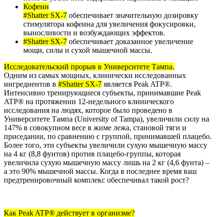
Кофеин
#Shatter SX-7
обеспечивает значительную дозировку
стимулятора кофеина для увеличения фокусировки,
выносливости и возбуждающих эффектов.
#Shatter SX-7
обеспечивает доказанное увеличение
мощи, силы и сухой мышечной массы.
Исследовательский прорыв в Университете Тампа.
Одним из самых мощных, клинически исследованных
ингредиентов в
#Shatter SX-7
является Peak ATP®.
Интенсивно тренирующиеся субъекты, принимавшие Peak
ATP® на протяжении 12-недельного клинического
исследования на людях, которое было проведено в
Университете Тампа (University of Tampa), увеличили силу на
147% в совокупном весе в жиме лежа, становой тяги и
приседании, по сравнению с группой, принимавшей плацебо.
Более того, эти субъекты увеличили сухую мышечную массу
на 4 кг (8,8 фунтов) против плацебо-группы, которая
увеличила сухую мышечную массу лишь на 2 кг (4,6 фунта) –
а это 90% мышечной массы. Когда в последнее время ваш
предтренировочный комплекс обеспечивал такой рост?
Как Peak ATP® действует в организме?