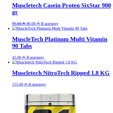
Muscletech Casein Proten SixStar 900
gr
Первоначальная
Текущая
95.00
₼
80.00
₼
В корзину
цена
цена:
составляла
80.00 ₼.
95.00 ₼.
MuscleTech Platinum Multi Vitamin
90 Tabs
45.00
₼
В корзину
Muscletech NitroTech Ripped 1.8 KG
155.00
₼
В корзину