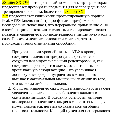
#Shatter SX-7™
– это чрезвычайно мощная матрица, которая
предоставляет премиум ингредиенты для беспрецедентного
тренировочного опыта. Более того,
#Shatter SX-
7™
предоставляет клинически протестированную порцию
Peak ATP® (аденозин-5′-трифосфат динатрия). Новое
исследование показывает, что пероральное применение АТФ
в комбинации с высокоинтенсивными тренировками может
повысить мышечную производительность, мышечную массу и
силу. На самом деле, исследователи считают, что это
происходит тремя отдельными способами:
При увеличении уровней плазмы АТФ в крови,
соединение аденозин-трифосфата скрепляется с
сосудистыми эндотелиальными рецепторами, и, как
следствие, производится окись азота, что вызывает
чрезвычайную вазодилатацию. Это увеличивает
доставку кислорода и нутриентов в мышцы, что
вызывает максимальный мышечный пампинг из того,
что вы когда-либо испытывали.
Улучшает мышечную силу, мощь и выносливость за счет
увеличения притока и высвобождения кальция в
скелетных мышцах. В условиях усталости, наличие
кислорода и выделение кальция в скелетных мышцах
может снижаться, негативно сказываясь на общей
производительности. Кальций нужен для непрерывного