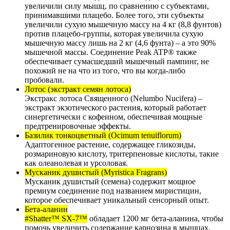
увеличили силу мышц, по сравнению с субъектами,
принимавшими плацебо. Более того, эти субъекты
увеличили сухую мышечную массу на 4 кг (8,8 фунтов)
против плацебо-группы, которая увеличила сухую
мышечную массу лишь на 2 кг (4,6 фунта) – а это 90%
мышечной массы. Соединение Peak ATP® также
обеспечивает сумасшедший мышечный пампинг, не
похожий не на что из того, что вы когда-либо
пробовали.
Лотос (экстракт семян лотоса)
Экстракс лотоса Священного (Nelumbo Nucifera) –
экстракт экзотического растения, который работает
синергетически с кофеином, обеспечивая мощные
предтренировочные эффекты.
Базилик тонкоцветный (Ocimum tenuiflorum)
Адаптогенное растение, содержащее гликозиды,
розмариновую кислоту, тритерпеновые кислоты, такие
как олеанолевая и урсоловая.
Мусканик душистый (Myristica Fragrans)
Мусканик душистый (семена) содержит мощное
премиум соединение под названием миристицин,
которое обеспечивает уникальный сенсорный опыт.
Бета-аланин
#Shatter™ SX-7™
обладает 1200 мг бета-аланина, чтобы
помочь увеличить содержание карнозина в мышцах.