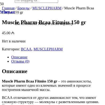
Главная
/
Бренды
/
MUSCLEPHARM
/ Muscle Pharm Bcaa
Whey.az
Fitmiss 150 gr
Muscle Pharm Bcaa Fitmiss 150 gr
Вы отложили
Товар
в свою корзину.
45.00
₼
Нет в наличии
Категории:
BCAA
,
MUSCLEPHARM
Описание
Отзывы (0)
Описание
Muscle Pharm Bcaa Fitmiss 150 gr
– это аминокислоты,
которые имеют одно из ключевых значений в процессе
построения мышечной массы.
BCAA отличаются от других аминокислот тем, что имеют
сложную структуру — молекулы с разветвленными цепями.