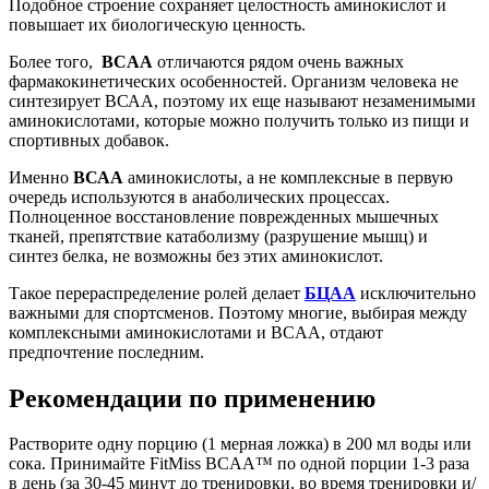
Подобное строение сохраняет целостность аминокислот и
повышает их биологическую ценность.
Более того,
BCAA
отличаются рядом очень важных
фармакокинетических особенностей. Организм человека не
синтезирует ВСАА, поэтому их еще называют незаменимыми
аминокислотами, которые можно получить только из пищи и
спортивных добавок.
Именно
ВСАА
аминокислоты, а не комплексные в первую
очередь используются в анаболических процессах.
Полноценное восстановление поврежденных мышечных
тканей, препятствие катаболизму (разрушение мышц) и
синтез белка, не возможны без этих аминокислот.
Такое перераспределение ролей делает
БЦАА
исключительно
важными для спортсменов. Поэтому многие, выбирая между
комплексными аминокислотами и BCAA, отдают
предпочтение последним.
Рекомендации по применению
Растворите одну порцию (1 мерная ложка) в 200 мл воды или
сока. Принимайте FitMiss BCAA™ по одной порции 1-3 раза
в день (за 30-45 минут до тренировки, во время тренировки и/