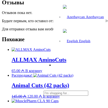
Отзывы
Отзывов пока нет.
Azerbaycan
Будьте первым, кто оставил отзыв на «Innovate Black Mamba 90
Для отправки отзыва вам необходимо
авторизоваться
.
Похожие
English
ALLMAX AminoCuts
65.00
₼
В корзину
Распродажа!
Animal Cuts (42 packs)
Первоначальная
Текущая
145.00
₼
120.00
₼
В корзину
цена
цена:
составляла
120.00 ₼.