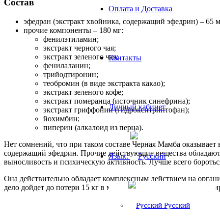
Состав
Оплата и Доставка
эфедран (экстракт хвойника, содержащий эфедрин) – 65 м
прочие компоненты – 180 мг:
фенилэтиламин;
экстракт черного чая;
экстракт зеленого чая;
Контакты
фенилаланин;
трийодтиронин;
теобромин (в виде экстракта какао);
экстракт зеленого кофе;
экстракт померанца (источник синефрина);
Личный кабинет
экстракт гриффонии (гидрокситриптофан);
йохимбин;
пиперин (алкалоид из перца).
Нет сомнений, что при таком составе Черная Мамба оказывает
содержащий эфедрин. Прочие действующие вещества обладают
Язык:
выносливость и психическую активность. Лучше всего боротьс
Она действительно обладает комплексным действием на органи
дело дойдет до потери 15 кг в месяц, но от 2-3 килограммов ж
Русский