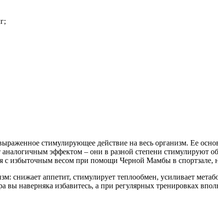
г;
 выраженное стимулирующее действие на весь организм. Ее осно
 аналогичным эффектом – они в разной степени стимулируют о
я с избыточным весом при помощи Черной Мамбы в спортзале, н
зм: снижает аппетит, стимулирует теплообмен, усиливает мета
ира вы наверняка избавитесь, а при регулярных тренировках впол