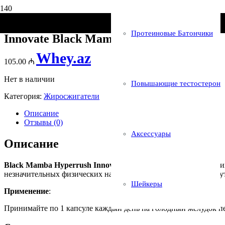
Главная
/
Жиросжигатели
/ Innovate Black Mamba 90 Caps
Протеиновые Батончики
Innovate Black Mamba 90 Caps
Whey.az
105.00
₼
Нет в наличии
Повышающие тестостерон
Категория:
Жиросжигатели
Описание
Отзывы (0)
Аксессуары
Описание
Black Mamba Hyperrush Innovative Diet labs
— один из лучших
незначительных физических нагрузках. Позволяя добиться ощут
Шейкеры
Применение
:
Принимайте по 1 капсуле каждый день на голодный желудок пе