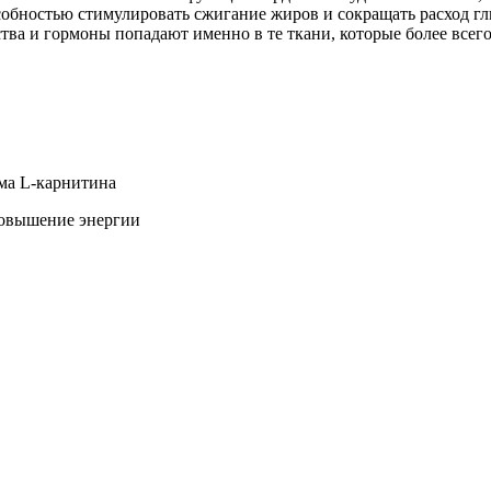
особностью стимулировать сжигание жиров и сокращать расход г
ва и гормоны попадают именно в те ткани, которые более всего
ма L-карнитина
повышение энергии