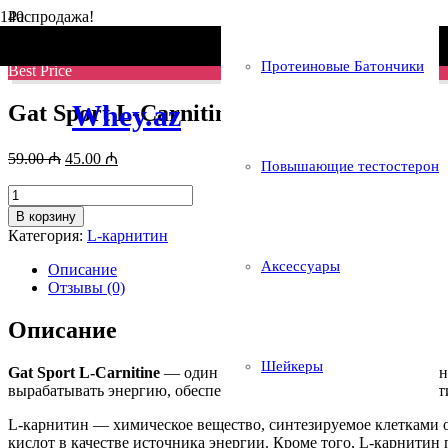
Распродажа!
Главная
/
L-карнитин
/ Gat Sport L-Carnitine 60 Caps
Протеиновые Батончики
Best Price
Whey.az
Gat Sport L-Carnitine 60 Caps
Первоначальная
Текущая
59.00
₼
45.00
₼
Повышающие тестостерон
цена
цена:
составляла
Количество
45.00 ₼.
товара
59.00 ₼.
В корзину
Gat
Категория:
L-карнитин
Sport
L-
Аксессуары
Описание
Carnitine
Отзывы (0)
60
Caps
Описание
Шейкеры
Gat Sport L-Carnitine
— один из самых универсальных дополне
вырабатывать энергию, обеспечивает повышение выносливост
L-карнитин — химическое вещество, синтезируемое клетками 
кислот в качестве источника энергии. Кроме того, L-карнитин