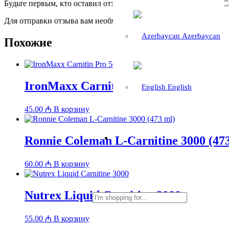
Будьте первым, кто оставил отзыв на «Gat Sport L-Carnitine 60 
Для отправки отзыва вам необходимо
авторизоваться
.
Azerbaycan
Похожие
IronMaxx Carnitin Pro 500ml
English
45.00
₼
В корзину
Ronnie Coleman L-Carnitine 3000 (47
60.00
₼
В корзину
Nutrex Liquid Carnitine 3000
55.00
₼
В корзину