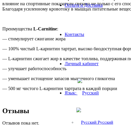
влияние на спортивные показатели связано не только с его сп
Оплата и Доставка
Благодаря усиленному кровотоку в мышцах питательные вещест
Преимущества
L-Carnitine
:
Контакты
— стимулирует сжигание жира
— 100% чистый L-карнитин тартрат, высоко биодоступная фор
— L-карнитин сжигает жир в качестве топлива, поддерживая 
Личный кабинет
— улучшает работоспособность
— уменьшает истощение запасов мышечного гликогена
— 500 мг чистого L-карнитин тартрата в каждой порции
Язык:
Отзывы
Русский
Отзывов пока нет.