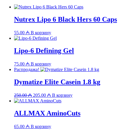
Nutrex Lipo 6 Black Hers 60 Caps
55.00
₼
В корзину
Lipo-6 Defining Gel
75.00
₼
В корзину
Распродажа!
Dymatize Elite Casein 1.8 kg
Первоначальная
Текущая
250.00
₼
205.00
₼
В корзину
цена
цена:
составляла
205.00 ₼.
250.00 ₼.
ALLMAX AminoCuts
65.00
₼
В корзину