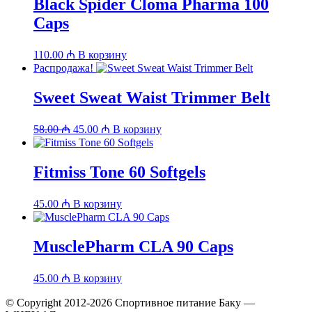
Black Spider Cloma Pharma 100
Caps
110.00
₼
В корзину
Распродажа!
Sweet Sweat Waist Trimmer Belt
Первоначальная
Текущая
58.00
₼
45.00
₼
В корзину
цена
цена:
составляла
45.00 ₼.
58.00 ₼.
Fitmiss Tone 60 Softgels
45.00
₼
В корзину
MusclePharm CLA 90 Caps
45.00
₼
В корзину
© Copyright 2012-2026 Спортивное питание Баку —