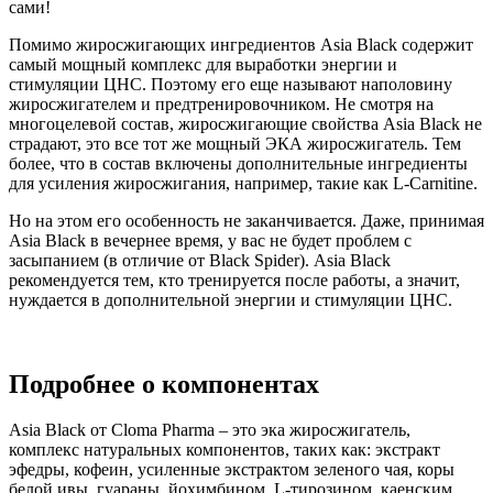
сами!
Помимо жиросжигающих ингредиентов Asia Black содержит
самый мощный комплекс для выработки энергии и
стимуляции ЦНС. Поэтому его еще называют наполовину
жиросжигателем и предтренировочником. Не смотря на
многоцелевой состав, жиросжигающие свойства Asia Black не
страдают, это все тот же мощный ЭКА жиросжигатель. Тем
более, что в состав включены дополнительные ингредиенты
для усиления жиросжигания, например, такие как L-Carnitine.
Но на этом его особенность не заканчивается. Даже, принимая
Asia Black в вечернее время, у вас не будет проблем с
засыпанием (в отличие от Black Spider). Asia Black
рекомендуется тем, кто тренируется после работы, а значит,
нуждается в дополнительной энергии и стимуляции ЦНС.
Подробнее о компонентах
Asia Black от Cloma Pharma – это эка жиросжигатель,
комплекс натуральных компонентов, таких как: экстракт
эфедры, кофеин, усиленные экстрактом зеленого чая, коры
белой ивы, гуараны, йохимбином, L-тирозином, каенским