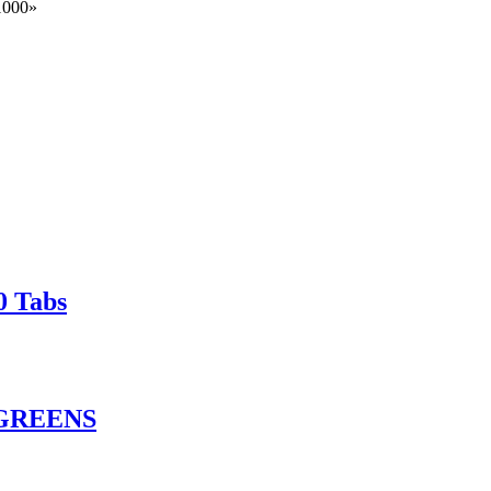
1000»
0 Tabs
GREENS