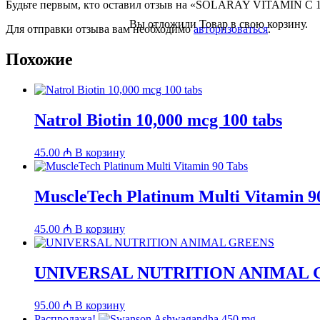
Будьте первым, кто оставил отзыв на «SOLARAY VITAMIN C 
Вы отложили
Товар
в свою корзину.
Для отправки отзыва вам необходимо
авторизоваться
.
Похожие
Natrol Biotin 10,000 mcg 100 tabs
45.00
₼
В корзину
MuscleTech Platinum Multi Vitamin 9
45.00
₼
В корзину
UNIVERSAL NUTRITION ANIMAL 
95.00
₼
В корзину
Распродажа!