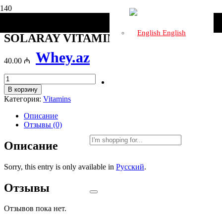
Главная
/
Vitamins
/ SOLARAY VITAMIN C 1000
English
SOLARAY VITAMIN C 1000
Whey.az
40.00
₼
Количество
товара
В корзину
SOLARAY
Категория:
Vitamins
VITAMIN
C
Описание
1000
Отзывы (0)
Описание
Sorry, this entry is only available in
Русский
.
Отзывы
Отзывов пока нет.