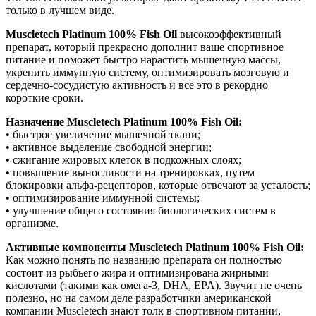
только в лучшем виде.
Muscletech Platinum 100% Fish Oil
высокоэффективный
препарат, который прекрасно дополнит ваше спортивное
питание и поможет быстро нарастить мышечную массы,
укрепить иммунную систему, оптимизировать мозговую и
сердечно-сосудистую активность и все это в рекордно
короткие сроки.
Назначение Muscletech Platinum 100% Fish Oil:
• быстрое увеличение мышечной ткани;
• активное выделение свободной энергии;
• сжигание жировых клеток в подкожных слоях;
• повышение выносливости на тренировках, путем
блокировки альфа-рецепторов, которые отвечают за усталость;
• оптимизирование иммунной системы;
• улучшение общего состояния биологических систем в
организме.
Активные компоненты Muscletech Platinum 100% Fish Oil:
Как можно понять по названию препарата он полностью
состоит из рыбьего жира и оптимизирована жирными
кислотами (такими как омега-3, DHA, EPA). Звучит не очень
полезно, но на самом деле разработчики американской
компании Muscletech знают толк в спортивном питании,