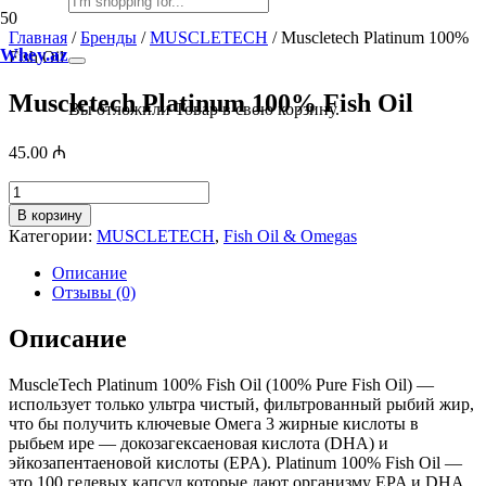
Главная
/
Бренды
/
MUSCLETECH
/ Muscletech Platinum 100%
Whey.az
Fish Oil
Muscletech Platinum 100% Fish Oil
Вы отложили
Товар
в свою корзину.
45.00
₼
Количество
товара
В корзину
Muscletech
Категории:
MUSCLETECH
,
Fish Oil & Omegas
Platinum
100%
Описание
Fish
Отзывы (0)
Oil
Описание
MuscleTech Platinum 100% Fish Oil (100% Pure Fish Oil) —
использует только ультра чистый, фильтрованный рыбий жир,
что бы получить ключевые Омега 3 жирные кислоты в
рыбьем ире — докозагексаеновая кислота (DHA) и
эйкозапентаеновой кислоты (EPA). Platinum 100% Fish Oil —
это 100 гелевых капсул которые дают организму EPA и DHA