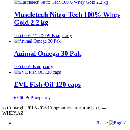
Muscletech Nitro-Tech 100% Whey
Gold 2.2 kg
Первоначальная
Текущая
165.00
₼
155.00
₼
В корзину
цена
цена:
составляла
155.00 ₼.
165.00 ₼.
Animal Omega 30 Pak
105.00
₼
В корзину
EVL Fish Oil 120 caps
65.00
₼
В корзину
© Copyright 2012-2026 Спортивное питание Баку —
WHEY.AZ
Язык: