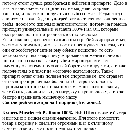
потому стоит лучше разобраться в действии препарата. Дело в
том, что человеческий организм не выделяет жирные
кислоты, и их нужно получать из рыбьего мяса. Редко когда
спортсмен каждый день употребляет достаточное количество
рыбы, порой это довольно затруднительно, потому на помощь
приходит универсальный Platinum 100% Fish Oil, который
быстро восполнит потребность в этих кислотах.
Если говорить, для чего эти кислоты и рыбий жир организму,
то стоит упомянуть, что главное их преимущество в том, что
они способствуют активному обмену вещество, то есть
метаболизму, благодаря чему жировые отложения исчезают
почти что на глазах. Также рыбий жир поддерживает
иммунную систему, помогает ей бороться с вирусами, а также
положительно влияет на мозговую деятельность. Также
препарат будет очень полезен тем спортсменам, кто страдает
от послетренировочных болей или быстрой усталости.
Принимая этот препарат, вы тем самым позволяете своему
телу брать дополнительную нагрузку н тренировках, а также
быстро наращивать мышечную массу.
Состав рыбьего жира на 1 порцию (1гел.капс.):
Купить Muscletech Platinum 100% Fish Oil
вы можете быстро
и выгодно в нашем онлайн-магазине. Для этого поместите
товар в корзину и сделайте огромный шаг к отличному
самочувствию даже после трудных тренировок.