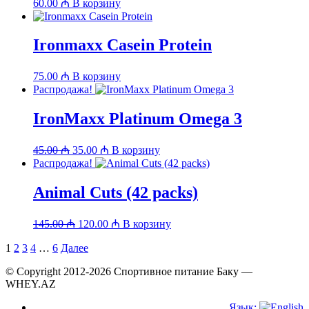
60.00
₼
В корзину
Ironmaxx Casein Protein
75.00
₼
В корзину
Распродажа!
IronMaxx Platinum Omega 3
Первоначальная
Текущая
45.00
₼
35.00
₼
В корзину
цена
цена:
Распродажа!
составляла
35.00 ₼.
45.00 ₼.
Animal Cuts (42 packs)
Первоначальная
Текущая
145.00
₼
120.00
₼
В корзину
цена
цена:
составляла
Пагинация
1
2
3
4
…
6
Далее
120.00 ₼.
145.00 ₼.
записей
© Copyright 2012-2026 Спортивное питание Баку —
WHEY.AZ
Язык: