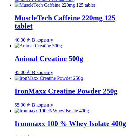
цена
цена:
составляла
195.00 ₼.
220.00 ₼.
MuscleTech Caffeine 220mg 125
tablet
40.00
₼
В корзину
Animal Creatine 500g
95.00
₼
В корзину
IronMaxx Creatine Powder 250g
55.00
₼
В корзину
Ironmaxx 100 % Whey Isolate 400g