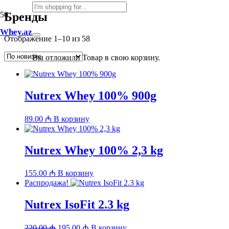
Бренды
Whey.az
Сортировка:
Отображение 1–10 из 58
самые
недавние
Вы отложили
Товар
в свою корзину.
Nutrex Whey 100% 900g
89.00
₼
В корзину
Nutrex Whey 100% 2,3 kg
155.00
₼
В корзину
Распродажа!
Nutrex IsoFit 2.3 kg
Первоначальная
Текущая
220.00
₼
195.00
₼
В корзину