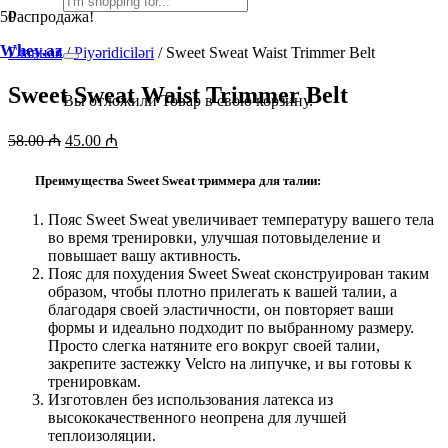
Распродажа!
Whey.az
Главная
/
Piyəridiciləri
/ Sweet Sweat Waist Trimmer Belt
Sweet Sweat Waist Trimmer Belt
Вы отложили
Товар
в свою корзину.
Первоначальная
Текущая
58.00
₼
45.00
₼
цена
цена:
составляла
45.00 ₼.
Преимущества Sweet Sweat триммера для талии:
58.00 ₼.
Пояс Sweet Sweat увеличивает температуру вашего тела
во время тренировки, улучшая потовыделение и
повышает вашу активность.
Пояс для похудения Sweet Sweat сконструирован таким
образом, чтобы плотно прилегать к вашей талии, а
благодаря своей эластичности, он повторяет ваши
формы и идеально подходит по выбранному размеру.
Просто слегка натяните его вокруг своей талии,
закрепите застежку Velcro на липучке, и вы готовы к
тренировкам.
Изготовлен без использования латекса из
высококачественного неопрена для лучшей
теплоизоляции.