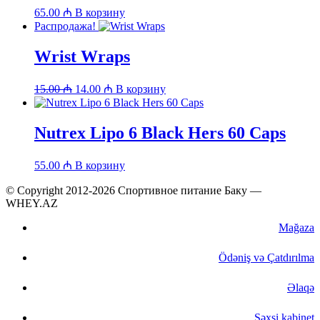
65.00
₼
В корзину
Распродажа!
Wrist Wraps
Первоначальная
Текущая
15.00
₼
14.00
₼
В корзину
цена
цена:
составляла
14.00 ₼.
15.00 ₼.
Nutrex Lipo 6 Black Hers 60 Caps
55.00
₼
В корзину
© Copyright 2012-2026 Спортивное питание Баку —
WHEY.AZ
Mağaza
Ödəniş və Çatdırılma
Əlaqə
Şəxsi kabinet