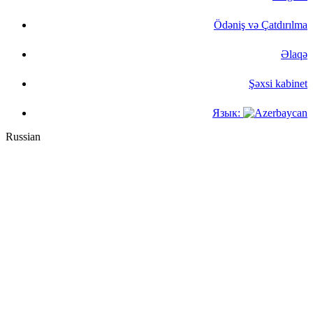
Ödəniş və Çatdırılma
Əlaqə
Şəxsi kabinet
Язык:
Russian