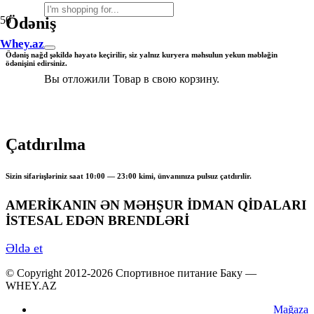
Ödəniş
Whey.az
Ödəniş nağd şəkildə həyatə keçirilir, siz yalnız kuryera məhsulun yekun məbləğin
ödənişini edirsiniz.
Вы отложили
Товар
в свою корзину.
Çatdırılma
Sizin sifariışləriniz saat 10:00 — 23:00 kimi, ünvanınıza pulsuz çatdırılir.
AMERİKANIN ƏN MƏHŞUR İDMAN QİDALARI
İSTESAL EDƏN BRENDLƏRİ
Əldə et
© Copyright 2012-2026 Спортивное питание Баку —
WHEY.AZ
Mağaza