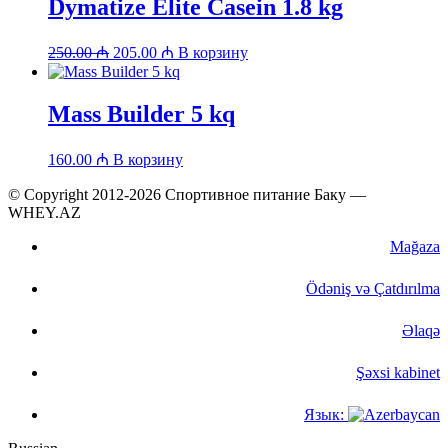
Dymatize Elite Casein 1.8 kg
Первоначальная
Текущая
250.00
₼
205.00
₼
В корзину
цена
цена:
составляла
205.00 ₼.
250.00 ₼.
Mass Builder 5 kq
160.00
₼
В корзину
© Copyright 2012-2026 Спортивное питание Баку —
WHEY.AZ
Mağaza
Ödəniş və Çatdırılma
Əlaqə
Şəxsi kabinet
Язык: