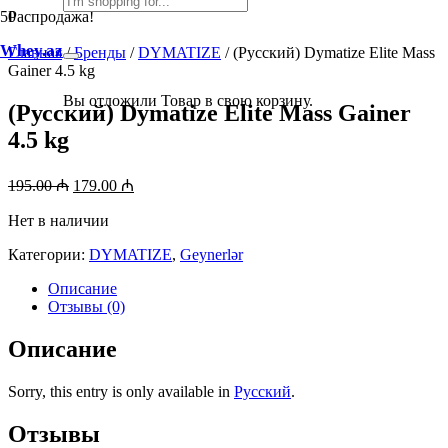
Распродажа!
Whey.az
Главная
/
Бренды
/
DYMATIZE
/ (Русский) Dymatize Elite Mass
Gainer 4.5 kg
Вы отложили
Товар
в свою корзину.
(Русский) Dymatize Elite Mass Gainer
4.5 kg
Первоначальная
Текущая
195.00
₼
179.00
₼
цена
цена:
составляла
Нет в наличии
179.00 ₼.
195.00 ₼.
Категории:
DYMATIZE
,
Geynerlər
Описание
Отзывы (0)
Описание
Sorry, this entry is only available in
Русский
.
Отзывы