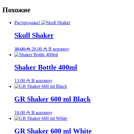
Похожие
Распродажа!
Skull Shaker
Первоначальная
Текущая
30.00
₼
20.00
₼
В корзину
цена
цена:
составляла
20.00 ₼.
30.00 ₼.
Shaker Bottle 400ml
13.00
₼
В корзину
GR Shaker 600 ml Black
18.00
₼
В корзину
GR Shaker 600 ml White