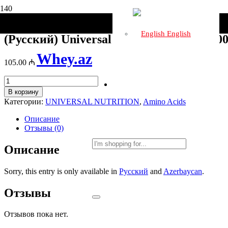
Главная
/
Бренды
/
UNIVERSAL NUTRITION
/ (Русский) Univer
English
(Русский) Universal Nutrition Amino 270
Whey.az
105.00
₼
Количество
товара
В корзину
(Русский)
Категории:
UNIVERSAL NUTRITION
,
Amino Acids
Universal
Nutrition
Описание
Amino
Отзывы (0)
2700
Описание
Sorry, this entry is only available in
Русский
and
Azerbaycan
.
Отзывы
Отзывов пока нет.