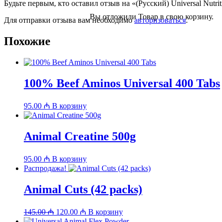
Будьте первым, кто оставил отзыв на «(Русский) Universal Nutri
Вы отложили
Товар
в свою корзину.
Для отправки отзыва вам необходимо
авторизоваться
.
Похожие
100% Beef Aminos Universal 400 Tabs
95.00
₼
В корзину
Animal Creatine 500g
95.00
₼
В корзину
Распродажа!
Animal Cuts (42 packs)
Первоначальная
Текущая
145.00
₼
120.00
₼
В корзину
цена
цена: