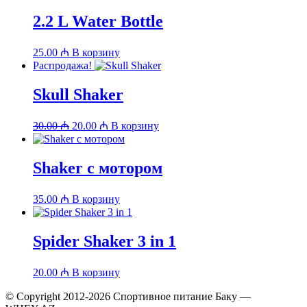
2.2 L Water Bottle
25.00
₼
В корзину
Распродажа!
Skull Shaker
Первоначальная
Текущая
30.00
₼
20.00
₼
В корзину
цена
цена:
составляла
20.00 ₼.
30.00 ₼.
Shaker с мотором
35.00
₼
В корзину
Spider Shaker 3 in 1
20.00
₼
В корзину
© Copyright 2012-2026 Спортивное питание Баку —