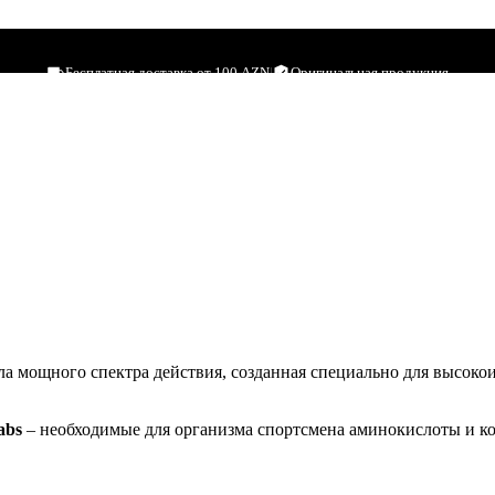
Бесплатная доставка от 100 AZN
|
Оригинальная продукция
а мощного спектра действия, созданная специально для высоко
labs
– необходимые для организма спортсмена аминокислоты и 