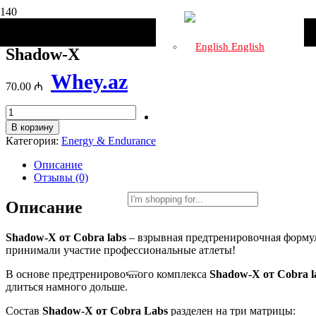
Главная
/
Energy & Endurance
/ Shadow-X
English
Shadow-X
Whey.az
70.00
₼
Количество
товара
В корзину
Shadow-
Категория:
Energy & Endurance
X
Описание
Отзывы (0)
Описание
Shadow-X от Cobra labs
– взрывная предтренировочная формул
принимали участие профессиональные атлеты!
В основе предтренировочного комплекса
Shadow-X от Cobra 
длиться намного дольше.
Состав
Shadow-X от Cobra Labs
разделен на три матрицы: