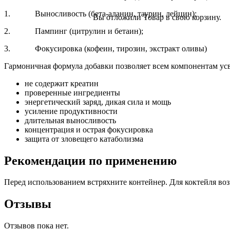
1. Выносливость (бета-аланин, таурин, лейцин);
Вы отложили
Товар
в свою корзину.
2. Пампинг (цитрулин и бетаин);
3. Фокусировка (кофеин, тирозин, экстракт оливы)
Гармоничная формула добавки позволяет всем компонентам усв
не содержит креатин
проверенные ингредиенты
энергетический заряд, дикая сила и мощь
усиление продуктивности
длительная выносливость
концентрация и острая фокусировка
защита от зловещего катаболизма
Рекомендации по применению
Перед использованием встряхните контейнер. Для коктейля воз
Отзывы
Отзывов пока нет.