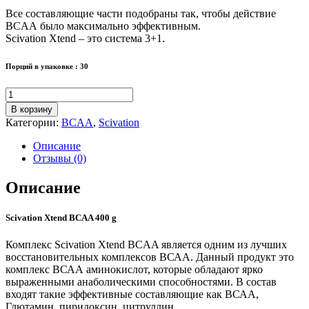
Все составляющие части подобраны так, чтобы действие
BCAA было максимально эффективным.
Scivation Xtend – это система 3+1.
Порций в упаковке : 30
Количество
товара
В корзину
Scivation
Категории:
BCAA
,
Scivation
Xtend
BCAA
Описание
400
Отзывы (0)
g
Описание
Scivation Xtend BCAA 400 g
Комплекс Scivation Xtend BCAA является одним из лучших
восстановительных комплексов ВСАА. Данный продукт это
комплекс ВСАА аминокислот, которые обладают ярко
выраженными анаболическими способностями. В состав
входят такие эффективные составляющие как ВСАА,
Глютамин, пиридоксин, цитруллин.