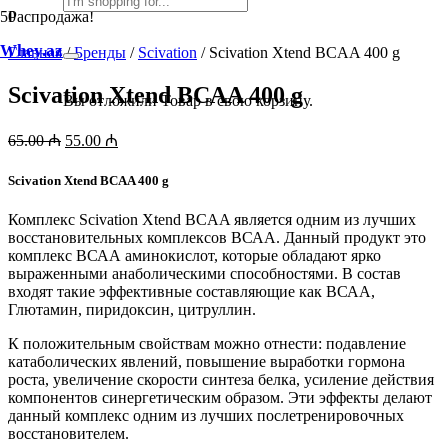
Распродажа!
Whey.az
Главная
/
Бренды
/
Scivation
/ Scivation Xtend BCAA 400 g
Scivation Xtend BCAA 400 g
Вы отложили
Товар
в свою корзину.
Первоначальная
Текущая
65.00
₼
55.00
₼
цена
цена:
составляла
55.00 ₼.
Scivation Xtend BCAA 400 g
65.00 ₼.
Комплекс Scivation Xtend BCAA является одним из лучших
восстановительных комплексов ВСАА. Данный продукт это
комплекс ВСАА аминокислот, которые обладают ярко
выраженными анаболическими способностями. В состав
входят такие эффективные составляющие как ВСАА,
Глютамин, пиридоксин, цитруллин.
К положительным свойствам можно отнести: подавление
катаболических явлений, повышение выработки гормона
роста, увеличение скорости синтеза белка, усиление действия
компонентов синергетическим образом. Эти эффекты делают
данный комплекс одним из лучших послетренировочных
восстановителем.