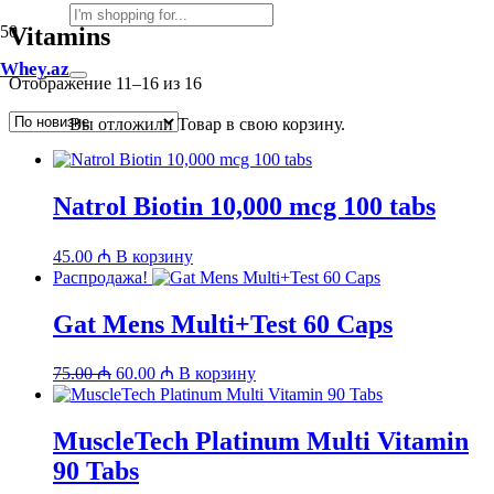
Vitamins
Whey.az
Сортировка:
Отображение 11–16 из 16
самые
недавние
Вы отложили
Товар
в свою корзину.
Natrol Biotin 10,000 mcg 100 tabs
45.00
₼
В корзину
Распродажа!
Gat Mens Multi+Test 60 Caps
Первоначальная
Текущая
75.00
₼
60.00
₼
В корзину
цена
цена:
составляла
60.00 ₼.
75.00 ₼.
MuscleTech Platinum Multi Vitamin
90 Tabs