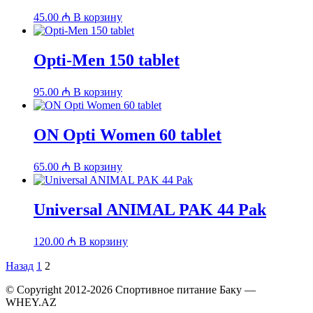
45.00
₼
В корзину
Opti-Men 150 tablet
95.00
₼
В корзину
ON Opti Women 60 tablet
65.00
₼
В корзину
Universal ANIMAL PAK 44 Pak
120.00
₼
В корзину
Пагинация
Назад
1
2
записей
© Copyright 2012-2026 Спортивное питание Баку —
WHEY.AZ