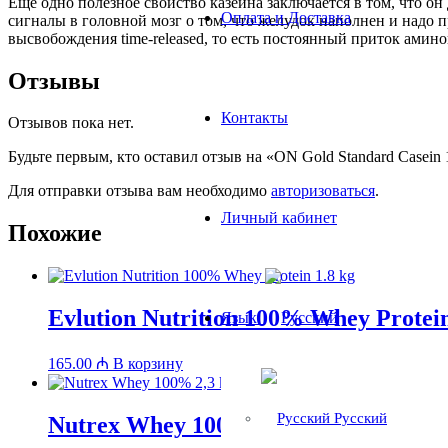
Еще одно полезное свойство казеина заключается в том, что он
Оплата и Доставка
сигналы в головной мозг о том, что желудок наполнен и надо п
высвобождения time-released, то есть постоянный приток ами
Отзывы
Контакты
Отзывов пока нет.
Будьте первым, кто оставил отзыв на «ON Gold Standard Casein 
Для отправки отзыва вам необходимо
авторизоваться
.
Личный кабинет
Похожие
Evlution Nutrition 100% Whey Protein
Язык:
165.00
₼
В корзину
Русский
Nutrex Whey 100% 2,3 kg