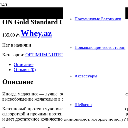
Главная
/
Бренды
/
OPTIMUM NUTRITION
/ ON Gold Standard C
Протеиновые Батончики
ON Gold Standard Casein 1,8 kg
Whey.az
135.00
₼
Нет в наличии
Повышающие тестостерон
Категории:
OPTIMUM NUTRITION
,
Протеины
Описание
Отзывы (0)
Аксессуары
Описание
Иногда медленнее — лучше, особенно, когда речь идет о скоро
высвобождение желательно в остальное время.
Шейкеры
Казеиновый протеин чувствителен к уровню pH и кислотной ср
сывороткой и прочими протеинами. Казеин — это самый распро
и дает достаточное количество аминокислот, которые не могут