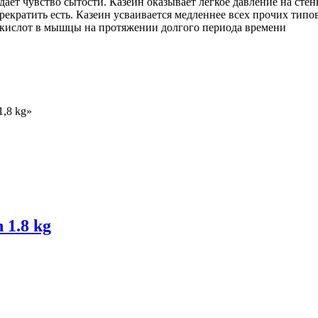
 дает чувство сытости. Казеин оказывает легкое давление на ст
рекратить есть. Казеин усваивается медленнее всех прочих типо
нокислот в мышцы на протяжении долгого периода времени
1,8 kg»
 1.8 kg