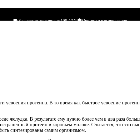
asein 1,8 kg
Бесплатная доставка от 100 AZN
|
Оригинальная продукция
сти усвоения протеина. В то время как быстрое усвоение протеи
еде желудка. В результате ему нужно более чем в два раза бол
страненный протеин в коровьем молоке. Считается, что это выс
 быть синтезированы самим организмом.