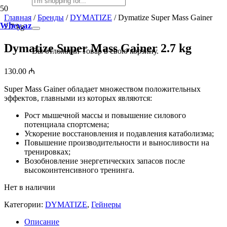
Главная
/
Бренды
/
DYMATIZE
/ Dymatize Super Mass Gainer
Whey.az
2.7 kg
Dymatize Super Mass Gainer 2.7 kg
Вы отложили
Товар
в свою корзину.
130.00
₼
Super Mass Gainer обладает множеством положительных
эффектов, главными из которых являются:
Рост мышечной массы и повышение силового
потенциала спортсмена;
Ускорение восстановления и подавления катаболизма;
Повышение производительности и выносливости на
тренировках;
Возобновление энергетических запасов после
высокоинтенсивного тренинга.
Нет в наличии
Категории:
DYMATIZE
,
Гейнеры
Описание