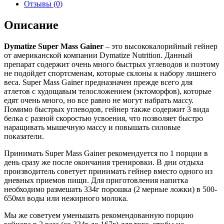
Отзывы (0)
Описание
Dymatize Super Mass Gainer
– это высококалорийный гейнер
от американской компании Dymatize Nutrition. Данный
препарат содержит очень много быстрых углеводов и поэтому
не подойдет спортсменам, которые склоны к набору лишнего
веса. Super Mass Gainer предназначен прежде всего для
атлетов с худощавым телосложением (эктоморфов), которые
едят очень много, но все равно не могут набрать массу.
Помимо быстрых углеводов, гейнер также содержит 3 вида
белка с разной скоростью усвоения, что позволяет быстро
наращивать мышечную массу и повышать силовые
показатели.
Принимать Super Mass Gainer рекомендуется по 1 порции в
день сразу же после окончания тренировки. В дни отдыха
производитель советует принимать гейнер вместо одного из
дневных приемов пищи. Для приготовления напитка
необходимо размешать 334г порошка (2 мерные ложки) в 500-
650мл воды или нежирного молока.
Мы же советуем уменьшать рекомендованную порцию