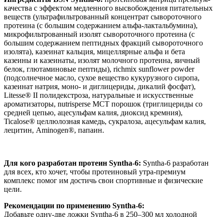
качества с эффектом медленного высвобождения питательных
веществ (ультрафильтрованный концентрат сывороточного
протеина (с большим содержанием альфа-лактальбумина),
микрофильтрованный изолят сывороточного протеина (с
большим содержанием пептидных фракций сывороточного
изолята), казеинат кальция, мицеллярные альфа и бета
казеины и казеинаты, изолят молочного протеина, яичный
белок, глютаминовые пептиды), richmix sunflower powder
(подсолнечное масло, сухое вещество кукурузного сиропа,
казеинат натрия, моно- и диглицериды, дикалий фосфат),
Litesse® II полидекстроза, натуральные и искусственные
ароматизаторы, nutrisperse MCT порошок (триглицериды со
средней цепью, ацесульфам калия, диоксид кремния),
Ticalose® целлюлозная камедь, сукралоза, ацесульфам калия,
лецитин, Aminogen®, папаин.
Для кого разработан протеин Syntha-6:
Syntha-6 разработан
для всех, кто хочет, чтобы протеиновый утра-премиум
комплекс помог им достичь свои спортивные и физические
цели.
Рекомендации по применению Syntha-6:
Добавьте одну-две ложки Syntha-6 в 250–300 мл холодной