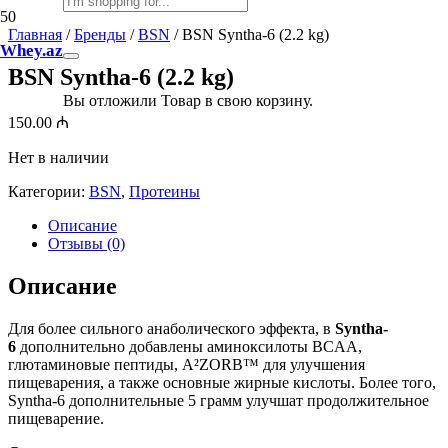
Главная
/
Бренды
/
BSN
/ BSN Syntha-6 (2.2 kg)
Whey.az
BSN Syntha-6 (2.2 kg)
Вы отложили
Товар
в свою корзину.
150.00
₼
Нет в наличии
Категории:
BSN
,
Протеины
Описание
Отзывы (0)
Описание
Для более сильного анаболического эффекта, в
Syntha-
6
дополнительно добавлены аминоксилоты BCAA,
глютаминовые пептиды, A²ZORB™ для улучшения
пищеварения, а также основные жирные кислоты. Более того,
Syntha-6 дополнительные 5 грамм улучшат продолжительное
пищеварение.