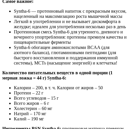
Самое важное:
Syntha-6 — протеиновый напиток с прекрасным вкусом,
нацеленный на максимизацию роста мышечной массы
Легкий в употреблении и не вызывает дискомфорта в
желудке; идеален для употребления несколько раз в день
Протеиновая смесь Syntha-6 для утреннего, дневного и
вечернего упортребления: протеины премиум качества и
пищеварительные ферменты
Syntha-6 обогащен аминокислотыми BCAA (для
азотного баланса), глютаминовыми пептидами (для
быстрого восстановления и поддержания иммунной
системы), MCTs (насыщение энергией) и клетчатка!
Количество питательных веществ в одной порции (1
мерная ложка = 44 г) Syntha-6:
Калории – 200, в т. ч. Калории от жиров – 50
Протеин – 22 г
Всего углеводов – 15 г
Всего жиров – 6 г
Холестерин – 60 мг
Натрий – 170 мг
Калий – 190 мг
Ингредиенты BSN Syntha-6:
протеиновая матрица премиум-