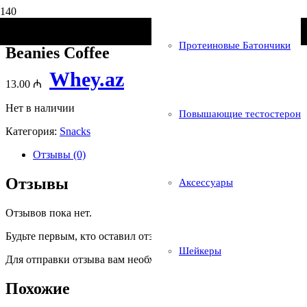
Главная
/
Snacks
/ Beanies Coffee
Протеиновые Батончики
Beanies Coffee
Whey.az
13.00
₼
Нет в наличии
Повышающие тестостерон
Категория:
Snacks
Отзывы (0)
Отзывы
Аксессуары
Отзывов пока нет.
Будьте первым, кто оставил отзыв на «Beanies Coffee»
Шейкеры
Для отправки отзыва вам необходимо
авторизоваться
.
Похожие