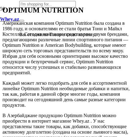
OPTIMUM NUTRITION
Whey.az
Американская компания Optimum Nutrition была создана в
1986 году, и основателями ее стали братья Тони и Майкл
Костелло. Сегодня компания представлена двумя брендами,
Вы отложили
Товар
в свою корзину.
предлагающими различные линии спортивного питания —
Optimum Nutrition и American Bodybuilding, которые имеют
широкую сеть торговых представительств по всему миру.
Избрав для себя основными ориентирами высокое качество
продукции и безупречный сервис, Optimum Nutrition
относится числу успешных и стабильно развивающихся
предприятий.
Каждый может легко подобрать для себя в ассортиментной
линейке Optimum Nutrition необходимые добавки и напитки,
так как, работая в данной сфере многие годы, компания
производит на сегодняшний день самые разные категории
продуктов.
В Азербайджане продукцию Optimum Nutrition можно
приобрести в интернет магазине Whey.az . У нас
представлены такие товары, как добавки, способствующие
активному долголетию (создана на основе льняного масла),