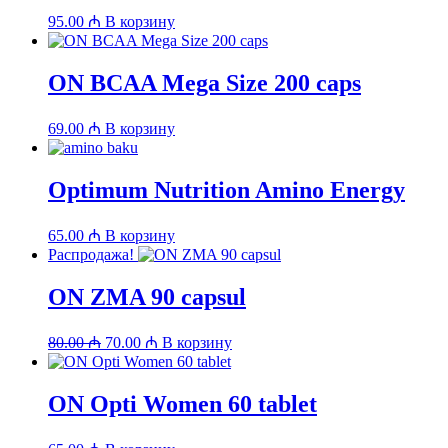
95.00
₼
В корзину
ON BCAA Mega Size 200 caps
69.00
₼
В корзину
Optimum Nutrition Amino Energy
65.00
₼
В корзину
Распродажа!
ON ZMA 90 capsul
Первоначальная
Текущая
80.00
₼
70.00
₼
В корзину
цена
цена:
составляла
70.00 ₼.
80.00 ₼.
ON Opti Women 60 tablet