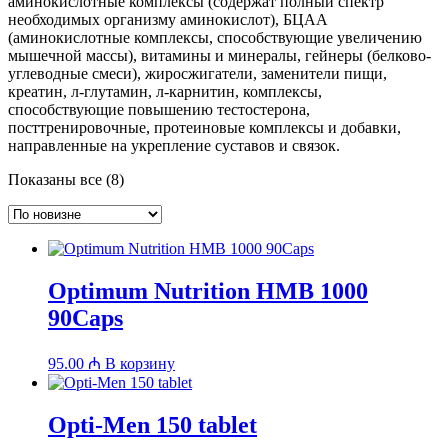
аминокислотные комплексы (содержат полный спектр
необходимых организму аминокислот), БЦАА
(аминокислотные комплексы, способствующие увеличению
мышечной массы), витамины и минералы, гейнеры (белково-
углеводные смеси), жиросжигатели, заменители пищи,
креатин, л-глутамин, л-карнитин, комплексы,
способствующие повышению тестостерона,
посттренировочные, протеиновые комплексы и добавки,
направленные на укрепление суставов и связок.
Сортировка:
Показаны все (8)
самые
недавние
Optimum Nutrition HMB 1000
90Caps
95.00
₼
В корзину
Opti-Men 150 tablet